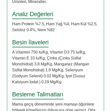
Ürünleri, Mineraller.
Analiz Değerleri
Ham Protein %7.5, Ham Yağ %4, Ham Kül %2.5,
Selüloz 0.4%, Nem %82
Besin İlaveleri
A Vitamini 750 Iu/Kg, Vitamin D3 75 Iu/Kg,
Vitamin E 10 Iu/Kg, Çinko (Çinko Sülfat
Monohidrat) 3.8 Mg/Kg, Manganez (Mangan
Sülfat Monohidrat) 1.9 Mg/Kg, Selenyum
(Sodyum Selenit) 0.02 Mg/Kg, İyot (Susuz
Kalsiyum İodat ) 0.19 Mg/Kg
Besleme Talimatları
Mama geçiş döneminde yeni mamayı öğünlere
bölerek köpeğinizin ihtiyacına göre veriniz. Oda