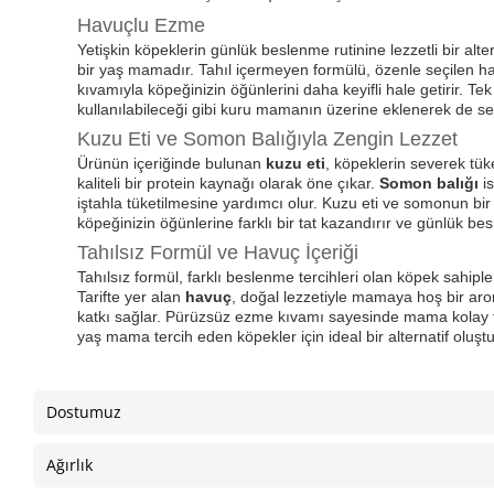
Havuçlu Ezme
Yetişkin köpeklerin günlük beslenme rutinine lezzetli bir alt
bir yaş mamadır. Tahıl içermeyen formülü, özenle seçilen h
kıvamıyla köpeğinizin öğünlerini daha keyifli hale getirir. T
kullanılabileceği gibi kuru mamanın üzerine eklenerek de serv
Kuzu Eti ve Somon Balığıyla Zengin Lezzet
Ürünün içeriğinde bulunan
kuzu eti
, köpeklerin severek tü
kaliteli bir protein kaynağı olarak öne çıkar.
Somon balığı
is
iştahla tüketilmesine yardımcı olur. Kuzu eti ve somonun bir a
köpeğinizin öğünlerine farklı bir tat kazandırır ve günlük besl
Tahılsız Formül ve Havuç İçeriği
Tahılsız formül, farklı beslenme tercihleri olan köpek sahipleri
Tarifte yer alan
havuç
, doğal lezzetiyle mamaya hoş bir aro
katkı sağlar. Pürüzsüz ezme kıvamı sayesinde mama kolay tü
yaş mama tercih eden köpekler için ideal bir alternatif oluştu
Dostumuz
Ağırlık