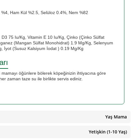
 %4, Ham Kül %2.5, Selüloz 0.4%, Nem %82
n D3 75 Iu/Kg, Vitamin E 10 Iu/Kg, Çinko (Çinko Sülfat
ganez (Mangan Sülfat Monohidrat) 1.9 Mg/Kg, Selenyum
, İyot (Susuz Kalsiyum İodat ) 0.19 Mg/Kg
arı
mamayı öğünlere bölerek köpeğinizin ihtiyacına göre
er zaman taze su ile birlikte servis ediniz.
Yaş Mama
Yetişkin (1-10 Yaş)