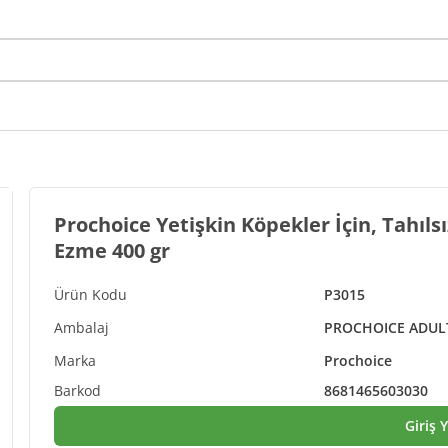
Prochoice Yetişkin Köpekler İçin, Tahıls
Ezme 400 gr
P3015
PROCHOICE ADULT
Prochoice
8681465603030
Giriş 