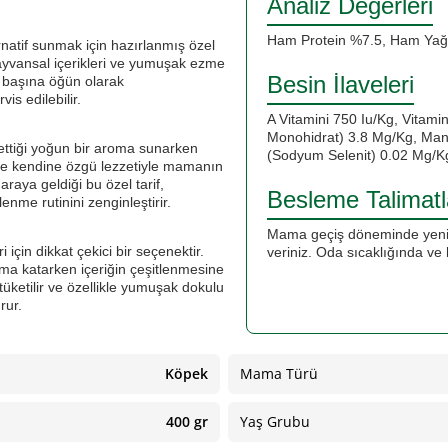
Analiz Değerleri
Ham Protein %7.5, Ham Yağ
ernatif sunmak için hazırlanmış özel
ayvansal içerikleri ve yumuşak ezme
Besin İlaveleri
ek başına öğün olarak
is edilebilir.
A Vitamini 750 Iu/Kg, Vitami
Monohidrat) 3.8 Mg/Kg, Man
kettiği yoğun bir aroma sunarken
(Sodyum Selenit) 0.02 Mg/Kg
e kendine özgü lezzetiyle mamanın
raya geldiği bu özel tarif,
Besleme Talimatl
enme rutinini zenginleştirir.
Mama geçiş döneminde yeni 
 için dikkat çekici bir seçenektir.
veriniz. Oda sıcaklığında ve h
ma katarken içeriğin çeşitlenmesine
ketilir ve özellikle yumuşak dokulu
rur.
Köpek
Mama Türü
400 gr
Yaş Grubu