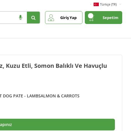
Türkçe (TR)
Giriş Yap
Sepetim
ız, Kuzu Etli, Somon Balıklı Ve Havuçlu
 DOG PATE - LAMB
SALMON & CARROTS
Yapınız