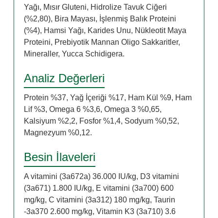
Yağı, Mısır Gluteni, Hidrolize Tavuk Ciğeri
(%2,80), Bira Mayası, İşlenmiş Balık Proteini
(%4), Hamsi Yağı, Karides Unu, Nükleotit Maya
Proteini, Prebiyotik Mannan Oligo Sakkaritler,
Mineraller, Yucca Schidigera.
Analiz Değerleri
Protein %37, Yağ İçeriği %17, Ham Kül %9, Ham
Lif %3, Omega 6 %3,6, Omega 3 %0,65,
Kalsiyum %2,2, Fosfor %1,4, Sodyum %0,52,
Magnezyum %0,12.
Besin İlaveleri
A vitamini (3a672a) 36.000 IU/kg, D3 vitamini
(3a671) 1.800 IU/kg, E vitamini (3a700) 600
mg/kg, C vitamini (3a312) 180 mg/kg, Taurin
-3a370 2.600 mg/kg, Vitamin K3 (3a710) 3.6