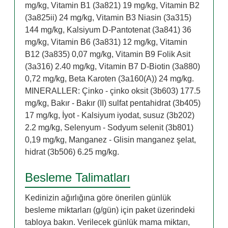
mg/kg, Vitamin B1 (3a821) 19 mg/kg, Vitamin B2
(3a825ii) 24 mg/kg, Vitamin B3 Niasin (3a315)
144 mg/kg, Kalsiyum D-Pantotenat (3a841) 36
mg/kg, Vitamin B6 (3a831) 12 mg/kg, Vitamin
B12 (3a835) 0,07 mg/kg, Vitamin B9 Folik Asit
(3a316) 2.40 mg/kg, Vitamin B7 D-Biotin (3a880)
0,72 mg/kg, Beta Karoten (3a160(A)) 24 mg/kg.
MINERALLER: Çinko - çinko oksit (3b603) 177.5
mg/kg, Bakır - Bakır (II) sulfat pentahidrat (3b405)
17 mg/kg, İyot - Kalsiyum iyodat, susuz (3b202)
2.2 mg/kg, Selenyum - Sodyum selenit (3b801)
0,19 mg/kg, Manganez - Glisin manganez şelat,
hidrat (3b506) 6.25 mg/kg.
Besleme Talimatları
Kedinizin ağırlığına göre önerilen günlük
besleme miktarları (g/gün) için paket üzerindeki
tabloya bakın. Verilecek günlük mama miktarı,