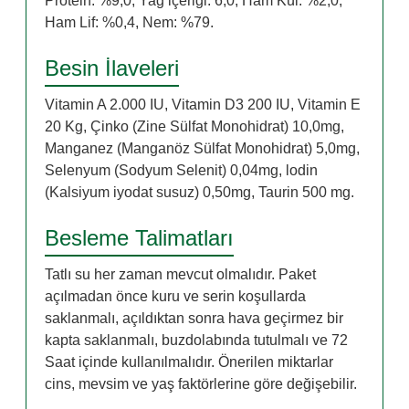
Protein: %9,0, Yağ içeriği: 6,0, Ham Kül: %2,0,
Ham Lif: %0,4, Nem: %79.
Besin İlaveleri
Vitamin A 2.000 IU, Vitamin D3 200 IU, Vitamin E
20 Kg, Çinko (Zine Sülfat Monohidrat) 10,0mg,
Manganez (Manganöz Sülfat Monohidrat) 5,0mg,
Selenyum (Sodyum Selenit) 0,04mg, lodin
(Kalsiyum iyodat susuz) 0,50mg, Taurin 500 mg.
Besleme Talimatları
Tatlı su her zaman mevcut olmalıdır. Paket
açılmadan önce kuru ve serin koşullarda
saklanmalı, açıldıktan sonra hava geçirmez bir
kapta saklanmalı, buzdolabında tutulmalı ve 72
Saat içinde kullanılmalıdır. Önerilen miktarlar
cins, mevsim ve yaş faktörlerine göre değişebilir.