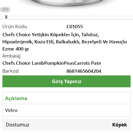
1/1
C01055
Chefs Choice Yetişkin Köpekler İçin, Tahılsız,
Hipoalerjenik, Kuzu Etli, Balkabaklı, Bezelyeli Ve Havuçlu
Ezme 400 gr
Chefs Choice Lamb
Pumpkin
Peas
Carrots Pate
8681465604204
Giriş Yapınız
Açıklama
Video
Dostumuz
Köpek