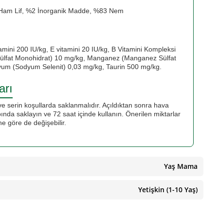
 Ham Lif, %2 İnorganik Madde, %83 Nem
amini 200 IU/kg, E vitamini 20 IU/kg, B Vitamini Kompleksi
Sülfat Monohidrat) 10 mg/kg, Manganez (Manganez Sülfat
yum (Sodyum Selenit) 0,03 mg/kg, Taurin 500 mg/kg.
arı
 serin koşullarda saklanmalıdır. Açıldıktan sonra hava
ında saklayın ve 72 saat içinde kullanın. Önerilen miktarlar
ne göre de değişebilir.
Yaş Mama
Yetişkin (1-10 Yaş)