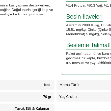
inizin kas yapısını desteklerken;
%14 Protein, %0.3 Yağ, %1
ağlar. Doğal taurin içeriği kalp ve
mülüyle kedinizin günlük sıvı
Besin İlaveleri
A vitamini 2000 IU/kg, D3 vit
15.51 mg/kg, Çinko (Çinko 
Monohidrat) 5 mg/kg, Selen
Besleme Talimatl
Paket açılmadan önce kuru ve
geçirmez bir kapta, buzdolab
ırk, mevsim ve yaş faktörleri
Kedi
Mama Türü
70 gr
Yaş Grubu
Tavuk Etli & Kalamarlı