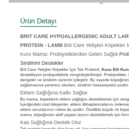
Ürün Detayı
BRIT CARE HYPOALLERGENIC ADULT LAR
PROTEIN - LAMB
Brit Care Yetişkin Köpekler İ
Kuru Mama: Probiyotiklerden Gelen Sağlık
Prob
Sindirimi Destekler
Brit Care Yetişkin Köpekler İçin Tek Proteinli,
Kuzu Etli Ku
destekleyen probiyotiklerle zenginleştirilmiştir. Probiyotikler,
dengeler ve sindirim sürecini iyileştirir. Bu sayede köpeği
sağlamasına yardımcı olurken, sindirim hassasiyetini azaltır v
Eklem Sağlığına Katkı Sağlar
Bu mama, köpeklerin eklem sağlığını desteklemek için zengin
İçeriğindeki özel bileşenler, eklem iltihaplanmalarını önlem
eklem sorunlarının riskini de azaltır. Özellikle büyük ırk köpe
mama, köpeğinizin aktif yaşam tarzını desteklemek için formü
Kas Sağlığına Destek Olur
Tek protein kaynağı olan kuzu eti, kas yapısının korunması