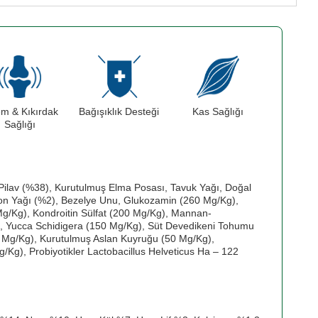
em & Kıkırdak
Bağışıklık Desteği
Kas Sağlığı
Sağlığı
Pilav (%38), Kurutulmuş Elma Posası, Tavuk Yağı, Doğal
on Yağı (%2), Bezelye Unu, Glukozamin (260 Mg/Kg),
 Mg/Kg), Kondroitin Sülfat (200 Mg/Kg), Mannan-
), Yucca Schidigera (150 Mg/Kg), Süt Devedikeni Tohumu
0 Mg/Kg), Kurutulmuş Aslan Kuyruğu (50 Mg/Kg),
/Kg), Probiyotikler Lactobacillus Helveticus Ha – 122