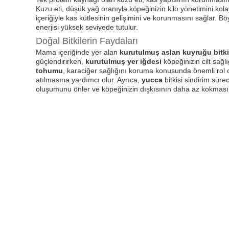
Kuzu eti, düşük yağ oranıyla köpeğinizin kilo yönetimini kolay
içeriğiyle kas kütlesinin gelişimini ve korunmasını sağlar. B
enerjisi yüksek seviyede tutulur.
Doğal Bitkilerin Faydaları
Mama içeriğinde yer alan
kurutulmuş aslan kuyruğu bitki
güçlendirirken,
kurutulmuş yer iğdesi
köpeğinizin cilt sağl
tohumu
, karaciğer sağlığını koruma konusunda önemli rol o
atılmasına yardımcı olur. Ayrıca,
yucca
bitkisi sindirim sürec
oluşumunu önler ve köpeğinizin dışkısının daha az kokmasın