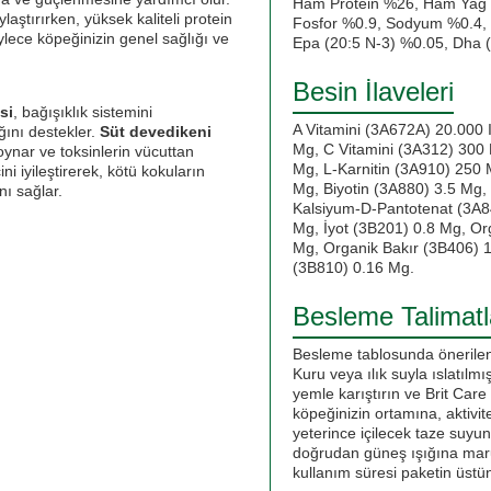
Ham Protein %26, Ham Yağ 
laştırırken, yüksek kaliteli protein
Fosfor %0.9, Sodyum %0.4, 
öylece köpeğinizin genel sağlığı ve
Epa (20:5 N-3) %0.05, Dha 
Besin İlaveleri
si
, bağışıklık sistemini
A Vitamini (3A672A) 20.000 I
ığını destekler.
Süt devedikeni
Mg, C Vitamini (3A312) 300 
ynar ve toksinlerin vücuttan
Mg, L-Karnitin (3A910) 250 
ini iyileştirerek, kötü kokuların
Mg, Biyotin (3A880) 3.5 Mg, 
ı sağlar.
Kalsiyum-D-Pantotenat (3A8
Mg, İyot (3B201) 0.8 Mg, O
Mg, Organik Bakır (3B406) 
(3B810) 0.16 Mg.
Besleme Talimatl
Besleme tablosunda önerilen
Kuru veya ılık suyla ıslatılmı
yemle karıştırın ve Brit Car
köpeğinizin ortamına, aktivit
yeterince içilecek taze suyu
doğrudan güneş ışığına maru
kullanım süresi paketin üstünd