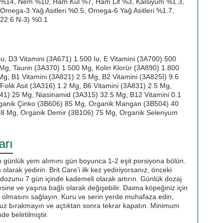
%14, Nem %10, Ham Kül %7, Ham Lif %3, Kalsiyum %1.3,
Omega-3 Yağ Asitleri %0.5, Omega-6 Yağ Asitleri %1.7,
(22:6 N-3) %0.1
u, D3 Vitamini (3A671) 1.500 Iu, E Vitamini (3A700) 500
Mg, Taurin (3A370) 1.500 Mg, Kolin Klorür (3A890) 1.800
Mg, B1 Vitamini (3A821) 2.5 Mg, B2 Vitamini (3A825İ) 9.6
Folik Asit (3A316) 1.2 Mg, B6 Vitamini (3A831) 2.5 Mg,
41) 25 Mg, Niasinamid (3A315) 32.5 Mg, B12 Vitamini 0.1
rganik Çinko (3B606) 85 Mg, Organik Mangan (3B504) 40
18 Mg, Organik Demir (3B106) 75 Mg, Organik Selenyum
arı
 günlük yem alımını gün boyunca 1-2 eşit porsiyona bölün.
ş olarak yedirin. Brit Care’i ilk kez yediriyorsanız, önceki
e dozunu 7 gün içinde kademeli olarak artırın. Günlük dozaj
esine ve yaşına bağlı olarak değişebilir. Daima köpeğiniz için
n olmasını sağlayın. Kuru ve serin yerde muhafaza edin,
z bırakmayın ve açtıktan sonra tekrar kapatın. Minimum
e belirtilmiştir.