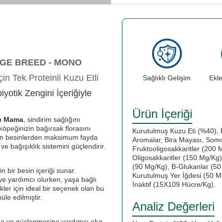
GE BREED - MONO
çin Tek Proteinli Kuzu Etli
Sağlıklı Gelişim
Ekl
iyotik Zengini İçeriğiyle
Ürün İçeriği
ru Mama
, sindirim sağlığını
 köpeğinizin bağırsak florasını
Kurutulmuş Kuzu Eti (%40), 
nizin besinlerden maksimum fayda
Aromalar, Bira Mayası, Som
e bağışıklık sistemini güçlendirir.
Fruktooligosakkaritler (200
Oligosakkaritler (150 Mg/Kg
(90 Mg/Kg), Β-Glukanlar (5
 bir besin içeriği sunar.
Kurutulmuş Yer İğdesi (50 Mg
eye yardımcı olurken, yaşa bağlı
İnaktif (15X109 Hücre/Kg).
kler için ideal bir seçenek olan bu
le edilmiştir.
Analiz Değerleri
na ve güçlenmesine yardımcı olur.