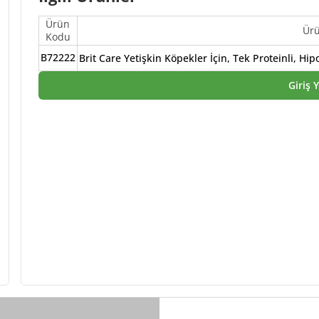
Ürün
Ür
Kodu
B72222
Brit Care Yetişkin Köpekler İçin, Tek Proteinli, H
Giriş 