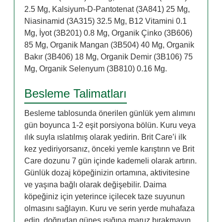
2.5 Mg, Kalsiyum-D-Pantotenat (3A841) 25 Mg,
Niasinamid (3A315) 32.5 Mg, B12 Vitamini 0.1
Mg, İyot (3B201) 0.8 Mg, Organik Çinko (3B606)
85 Mg, Organik Mangan (3B504) 40 Mg, Organik
Bakır (3B406) 18 Mg, Organik Demir (3B106) 75
Mg, Organik Selenyum (3B810) 0.16 Mg.
Besleme Talimatları
Besleme tablosunda önerilen günlük yem alımını
gün boyunca 1-2 eşit porsiyona bölün. Kuru veya
ılık suyla ıslatılmış olarak yedirin. Brit Care’i ilk
kez yediriyorsanız, önceki yemle karıştırın ve Brit
Care dozunu 7 gün içinde kademeli olarak artırın.
Günlük dozaj köpeğinizin ortamına, aktivitesine
ve yaşına bağlı olarak değişebilir. Daima
köpeğiniz için yeterince içilecek taze suyunun
olmasını sağlayın. Kuru ve serin yerde muhafaza
edin, doğrudan güneş ışığına maruz bırakmayın