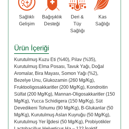
Sağlıklı
Bağışıklık
Deri &
Kas
Gelişim
Desteği
Tüy
Sağlığı
Sağlığı
Ürün İçeriği
Kurutulmuş Kuzu Eti (%40), Pilav (%35),
Kurutulmuş Elma Posası, Tavuk Yağı, Doğal
Aromalar, Bira Mayası, Somon Yağı (%2),
Bezelye Unu, Glukozamin (260 Mg/Kg),
Fruktooligosakkaritler (200 Mg/Kg), Kondroitin
Sülfat (200 Mg/Kg), Mannan-Oligosakkaritler (150
Mg/Kg), Yucca Schidigera (150 Mg/Kg), Süt
Devedikeni Tohumu (90 Mg/Kg), Β-Glukanlar (50
Mg/Kg), Kurutulmuş Aslan Kuyruğu (50 Mg/Kg),
Kurutulmuş Yer İğdesi (50 Mg/Kg), Probiyotikler
Lactobacillus Helveticus Ha – 122 İnaktif