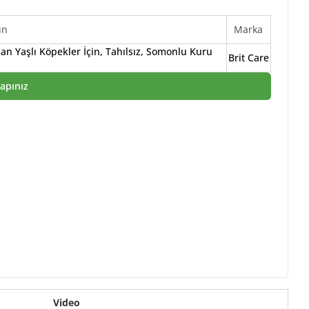
ün
Marka
lan Yaşlı Köpekler İçin, Tahılsız, Somonlu Kuru
Brit Care
Yapınız
Video