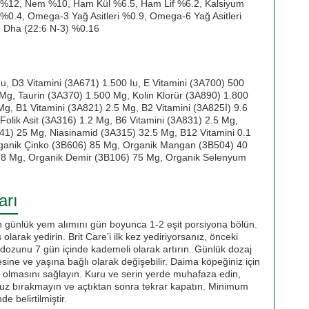
%12, Nem %10, Ham Kül %6.5, Ham Lif %6.2, Kalsiyum
%0.4, Omega-3 Yağ Asitleri %0.9, Omega-6 Yağ Asitleri
, Dha (22:6 N-3) %0.16
u, D3 Vitamini (3A671) 1.500 Iu, E Vitamini (3A700) 500
Mg, Taurin (3A370) 1.500 Mg, Kolin Klorür (3A890) 1.800
Mg, B1 Vitamini (3A821) 2.5 Mg, B2 Vitamini (3A825İ) 9.6
Folik Asit (3A316) 1.2 Mg, B6 Vitamini (3A831) 2.5 Mg,
41) 25 Mg, Niasinamid (3A315) 32.5 Mg, B12 Vitamini 0.1
rganik Çinko (3B606) 85 Mg, Organik Mangan (3B504) 40
18 Mg, Organik Demir (3B106) 75 Mg, Organik Selenyum
arı
 günlük yem alımını gün boyunca 1-2 eşit porsiyona bölün.
ş olarak yedirin. Brit Care’i ilk kez yediriyorsanız, önceki
e dozunu 7 gün içinde kademeli olarak artırın. Günlük dozaj
esine ve yaşına bağlı olarak değişebilir. Daima köpeğiniz için
n olmasını sağlayın. Kuru ve serin yerde muhafaza edin,
z bırakmayın ve açtıktan sonra tekrar kapatın. Minimum
e belirtilmiştir.