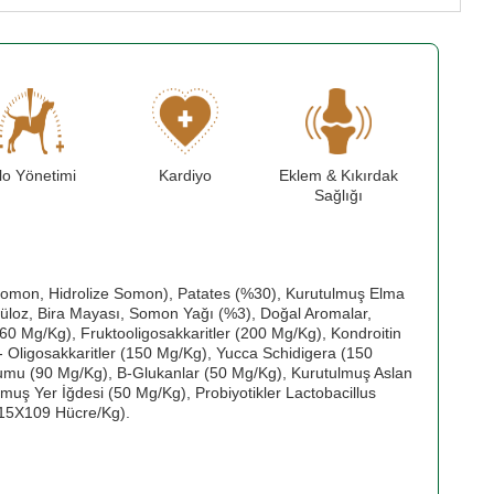
lo Yönetimi
Kardiyo
Eklem & Kıkırdak
Sağlığı
mon, Hidrolize Somon), Patates (%30), Kurutulmuş Elma
lüloz, Bira Mayası, Somon Yağı (%3), Doğal Aromalar,
0 Mg/Kg), Fruktooligosakkaritler (200 Mg/Kg), Kondroitin
 Oligosakkaritler (150 Mg/Kg), Yucca Schidigera (150
umu (90 Mg/Kg), Β-Glukanlar (50 Mg/Kg), Kurutulmuş Aslan
uş Yer İğdesi (50 Mg/Kg), Probiyotikler Lactobacillus
 (15X109 Hücre/Kg).