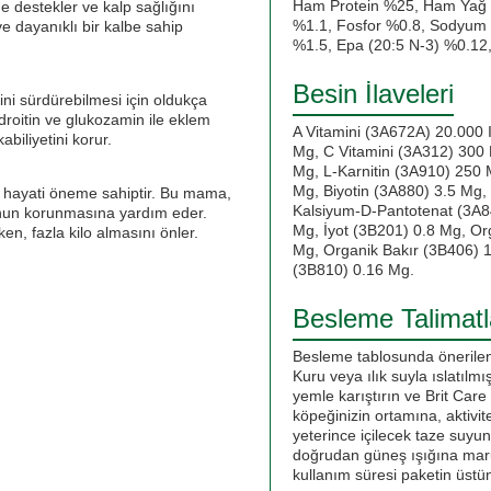
Ham Protein %25, Ham Yağ 
e destekler ve kalp sağlığını
%1.1, Fosfor %0.8, Sodyum 
ve dayanıklı bir kalbe sahip
%1.5, Epa (20:5 N-3) %0.12
Besin İlaveleri
rini sürdürebilmesi için oldukça
ndroitin ve glukozamin ile eklem
A Vitamini (3A672A) 20.000 I
abiliyetini korur.
Mg, C Vitamini (3A312) 300 
Mg, L-Karnitin (3A910) 250 
Mg, Biyotin (3A880) 3.5 Mg, 
in hayati öneme sahiptir. Bu mama,
Kalsiyum-D-Pantotenat (3A8
lonun korunmasına yardım eder.
Mg, İyot (3B201) 0.8 Mg, O
en, fazla kilo almasını önler.
Mg, Organik Bakır (3B406) 
(3B810) 0.16 Mg.
Besleme Talimatl
Besleme tablosunda önerilen
Kuru veya ılık suyla ıslatılmı
yemle karıştırın ve Brit Car
köpeğinizin ortamına, aktivit
yeterince içilecek taze suyu
doğrudan güneş ışığına maru
kullanım süresi paketin üstünd