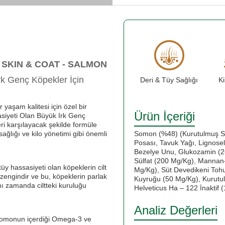
 SKIN & COAT - SALMON
rk Genç Köpekler İçin
Deri & Tüy Sağlığı
Ki
r yaşam kalitesi için özel bir
Ürün İçeriği
asiyeti Olan Büyük Irk Genç
i karşılayacak şekilde formüle
sağlığı ve kilo yönetimi gibi önemli
Somon (%48) (Kurutulmuş So
Posası, Tavuk Yağı, Lignose
Bezelye Unu, Glukozamin (26
Sülfat (200 Mg/Kg), Mannan-
üy hassasiyeti olan köpeklerin cilt
Mg/Kg), Süt Devedikeni Toh
zengindir ve bu, köpeklerin parlak
Kuyruğu (50 Mg/Kg), Kurutulm
nı zamanda ciltteki kuruluğu
Helveticus Ha – 122 İnaktif
Analiz Değerleri
. Somonun içerdiği Omega-3 ve