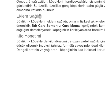
Omega-6 yağ asitleri, köpeklerin kardiyovasküler sistemini d
güçlendirir. Bu özellik, özellikle genç köpeklerin daha güçlü 
olmasına katkıda bulunur.
Eklem Sağlığı
Büyük ırk köpeklerin eklem sağlığı, onların fiziksel aktivitele
önemlidir.
Brit Care Somonlu Kuru Mama
, içeriğindeki ko
sağlığını destekleyerek, köpeğinizin ileriki yaşlarda hareket k
Kilo Yönetimi
Büyük ırk köpeklerde kilo yönetimi de uzun vadeli sağlık iç
düşük glisemik indeksli tahılsız formülü sayesinde ideal ki
Dengeli protein ve yağ oranı, köpeğinizin kas kütlesini korurk