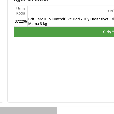
Ürün
Ür
Kodu
Brit Care Kilo Kontrolü Ve Deri - Tüy Hassasiyeti O
B72206
Mama 3 kg
Giriş 