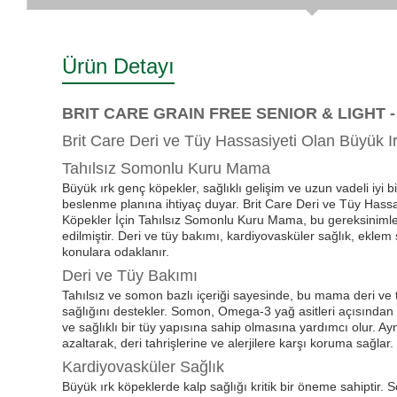
Ürün Detayı
BRIT CARE GRAIN FREE SENIOR & LIGHT -
Brit Care Deri ve Tüy Hassasiyeti Olan Büyük I
Tahılsız Somonlu Kuru Mama
Büyük ırk genç köpekler, sağlıklı gelişim ve uzun vadeli iyi bi
beslenme planına ihtiyaç duyar. Brit Care Deri ve Tüy Hass
Köpekler İçin Tahılsız Somonlu Kuru Mama, bu gereksinimler
edilmiştir. Deri ve tüy bakımı, kardiyovasküler sağlık, eklem 
konulara odaklanır.
Deri ve Tüy Bakımı
Tahılsız ve somon bazlı içeriği sayesinde, bu mama deri ve t
sağlığını destekler. Somon, Omega-3 yağ asitleri açısından 
ve sağlıklı bir tüy yapısına sahip olmasına yardımcı olur. Ay
azaltarak, deri tahrişlerine ve alerjilere karşı koruma sağlar.
Kardiyovasküler Sağlık
Büyük ırk köpeklerde kalp sağlığı kritik bir öneme sahiptir