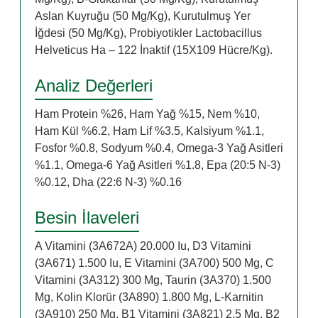
Aslan Kuyruğu (50 Mg/Kg), Kurutulmuş Yer
İğdesi (50 Mg/Kg), Probiyotikler Lactobacillus
Helveticus Ha – 122 İnaktif (15X109 Hücre/Kg).
Analiz Değerleri
Ham Protein %26, Ham Yağ %15, Nem %10,
Ham Kül %6.2, Ham Lif %3.5, Kalsiyum %1.1,
Fosfor %0.8, Sodyum %0.4, Omega-3 Yağ Asitleri
%1.1, Omega-6 Yağ Asitleri %1.8, Epa (20:5 N-3)
%0.12, Dha (22:6 N-3) %0.16
Besin İlaveleri
A Vitamini (3A672A) 20.000 Iu, D3 Vitamini
(3A671) 1.500 Iu, E Vitamini (3A700) 500 Mg, C
Vitamini (3A312) 300 Mg, Taurin (3A370) 1.500
Mg, Kolin Klorür (3A890) 1.800 Mg, L-Karnitin
(3A910) 250 Mg, B1 Vitamini (3A821) 2.5 Mg, B2