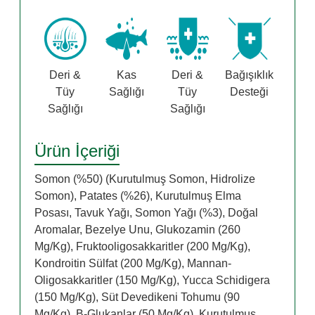
Deri &
Kas
Deri &
Bağışıklık
Tüy
Sağlığı
Tüy
Desteği
Sağlığı
Sağlığı
Ürün İçeriği
Somon (%50) (Kurutulmuş Somon, Hidrolize
Somon), Patates (%26), Kurutulmuş Elma
Posası, Tavuk Yağı, Somon Yağı (%3), Doğal
Aromalar, Bezelye Unu, Glukozamin (260
Mg/Kg), Fruktooligosakkaritler (200 Mg/Kg),
Kondroitin Sülfat (200 Mg/Kg), Mannan-
Oligosakkaritler (150 Mg/Kg), Yucca Schidigera
(150 Mg/Kg), Süt Devedikeni Tohumu (90
Mg/Kg), Β-Glukanlar (50 Mg/Kg), Kurutulmuş