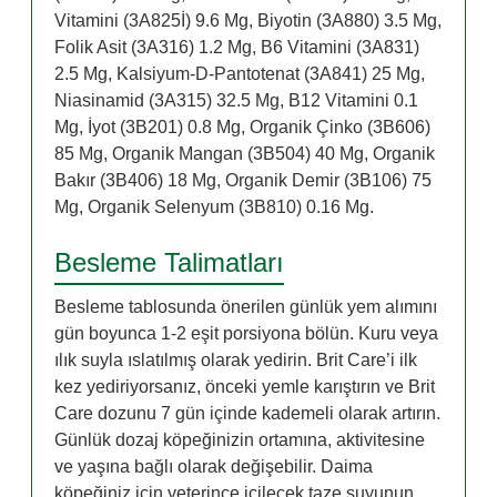
Vitamini (3A825İ) 9.6 Mg, Biyotin (3A880) 3.5 Mg,
Folik Asit (3A316) 1.2 Mg, B6 Vitamini (3A831)
2.5 Mg, Kalsiyum-D-Pantotenat (3A841) 25 Mg,
Niasinamid (3A315) 32.5 Mg, B12 Vitamini 0.1
Mg, İyot (3B201) 0.8 Mg, Organik Çinko (3B606)
85 Mg, Organik Mangan (3B504) 40 Mg, Organik
Bakır (3B406) 18 Mg, Organik Demir (3B106) 75
Mg, Organik Selenyum (3B810) 0.16 Mg.
Besleme Talimatları
Besleme tablosunda önerilen günlük yem alımını
gün boyunca 1-2 eşit porsiyona bölün. Kuru veya
ılık suyla ıslatılmış olarak yedirin. Brit Care’i ilk
kez yediriyorsanız, önceki yemle karıştırın ve Brit
Care dozunu 7 gün içinde kademeli olarak artırın.
Günlük dozaj köpeğinizin ortamına, aktivitesine
ve yaşına bağlı olarak değişebilir. Daima
köpeğiniz için yeterince içilecek taze suyunun