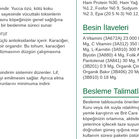
Ham Protein %30, Ham Yağ 
%1.2, Fosfor %0.9, Sodyum 
şendir. Yucca özü, kötü koku
%2.3, Epa (20:5 N-3) %0.12
i sayesinde vücuttaki toksinlerin
Yavru köpeğinizin genel sağlığına
 bir beslenme süreci sunar.
Besin İlaveleri
rur
A Vitamini (3A672A) 23.000 I
çlü antioksidanlar içerir. Karaciğer,
Mg, C Vitamini (3A312) 350 
bir organdır. Bu tohum, karaciğeri
Mg, L-Karnitin (3A910) 300 
bolizmasının düzgün çalışmasına
Biyotin (3A880) 4 Mg, Folik 
Pantotenat (3A841) 30 Mg, N
(3B201) 0.9 Mg, Organik Çi
Organik Bakır (3B406) 20 M
sindirim sistemini düzenler. Lif,
(3B810) 0.18 Mg.
iyi emilmesini sağlar. Ayrıca elma
runlarını minimuma indirir.
Besleme Talimatl
Besleme tablosunda önerilen
Kuru veya ılık suyla ıslatılmı
yemle karıştırın ve Brit Car
köpeğinizin ortamına, aktivit
yeterince içilecek taze suyu
doğrudan güneş ışığına maru
kullanım süresi paketin üstünd