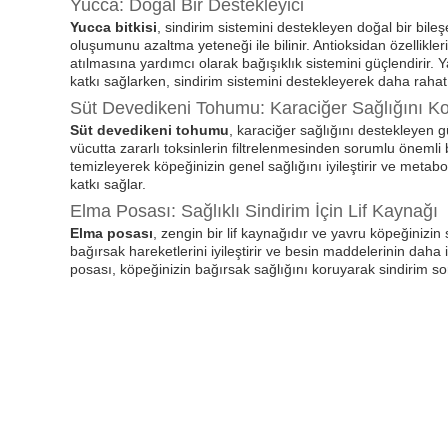
Yucca: Doğal Bir Destekleyici
Yucca bitkisi
, sindirim sistemini destekleyen doğal bir bile
oluşumunu azaltma yeteneği ile bilinir. Antioksidan özellikler
atılmasına yardımcı olarak bağışıklık sistemini güçlendirir. 
katkı sağlarken, sindirim sistemini destekleyerek daha rahat
Süt Devedikeni Tohumu: Karaciğer Sağlığını Ko
Süt devedikeni tohumu
, karaciğer sağlığını destekleyen gü
vücutta zararlı toksinlerin filtrelenmesinden sorumlu önemli 
temizleyerek köpeğinizin genel sağlığını iyileştirir ve meta
katkı sağlar.
Elma Posası: Sağlıklı Sindirim İçin Lif Kaynağı
Elma posası
, zengin bir lif kaynağıdır ve yavru köpeğinizin 
bağırsak hareketlerini iyileştirir ve besin maddelerinin daha 
posası, köpeğinizin bağırsak sağlığını koruyarak sindirim so