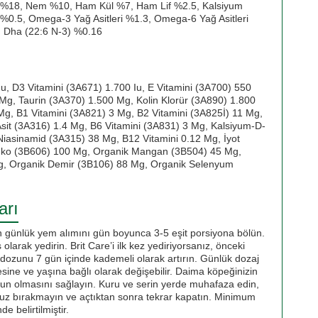
%18, Nem %10, Ham Kül %7, Ham Lif %2.5, Kalsiyum
%0.5, Omega-3 Yağ Asitleri %1.3, Omega-6 Yağ Asitleri
, Dha (22:6 N-3) %0.16
u, D3 Vitamini (3A671) 1.700 Iu, E Vitamini (3A700) 550
Mg, Taurin (3A370) 1.500 Mg, Kolin Klorür (3A890) 1.800
Mg, B1 Vitamini (3A821) 3 Mg, B2 Vitamini (3A825İ) 11 Mg,
Asit (3A316) 1.4 Mg, B6 Vitamini (3A831) 3 Mg, Kalsiyum-D-
iasinamid (3A315) 38 Mg, B12 Vitamini 0.12 Mg, İyot
nko (3B606) 100 Mg, Organik Mangan (3B504) 45 Mg,
g, Organik Demir (3B106) 88 Mg, Organik Selenyum
arı
 günlük yem alımını gün boyunca 3-5 eşit porsiyona bölün.
ş olarak yedirin. Brit Care’i ilk kez yediriyorsanız, önceki
e dozunu 7 gün içinde kademeli olarak artırın. Günlük dozaj
esine ve yaşına bağlı olarak değişebilir. Daima köpeğinizin
nun olmasını sağlayın. Kuru ve serin yerde muhafaza edin,
z bırakmayın ve açtıktan sonra tekrar kapatın. Minimum
e belirtilmiştir.