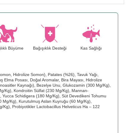
lıklı Büyüme
Bağışıklık Desteği
Kas Sağlığı
mon, Hidrolize Somon), Patates (%26), Tavuk Yağı,
 Elma Posası, Doğal Aromalar, Bira Mayası, Hidrolize
inoasitler Kaynağı), Bezelye Unu, Glukozamin (300 Mg/Kg),
 Mg/Kg), Kondroitin Sülfat (230 Mg/Kg), Mannan-
), Yucca Schidigera (180 Mg/Kg), Süt Devedikeni Tohumu
60 Mg/Kg), Kurutulmuş Aslan Kuyruğu (60 Mg/Kg),
/Kg), Probiyotikler Lactobacillus Helveticus Ha – 122