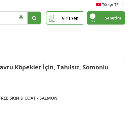
Türkçe (TR)
Giriş Yap
Sepetim
avru Köpekler İçin, Tahılsız, Somonlu
FREE SKIN & COAT - SALMON