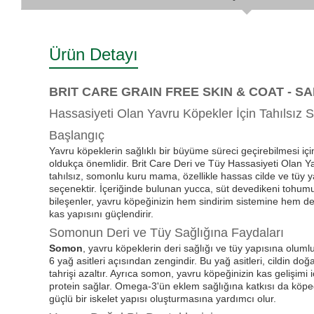
Ürün Detayı
BRIT CARE GRAIN FREE SKIN & COAT - S
Hassasiyeti Olan Yavru Köpekler İçin Tahılsız 
Başlangıç
Yavru köpeklerin sağlıklı bir büyüme süreci geçirebilmesi i
oldukça önemlidir. Brit Care Deri ve Tüy Hassasiyeti Olan Yav
tahılsız, somonlu kuru mama, özellikle hassas cilde ve tüy ya
seçenektir. İçeriğinde bulunan yucca, süt devedikeni tohum
bileşenler, yavru köpeğinizin hem sindirim sistemine hem de
kas yapısını güçlendirir.
Somonun Deri ve Tüy Sağlığına Faydaları
Somon
, yavru köpeklerin deri sağlığı ve tüy yapısına olu
6 yağ asitleri açısından zengindir. Bu yağ asitleri, cildin do
tahrişi azaltır. Ayrıca somon, yavru köpeğinizin kas gelişimi i
protein sağlar. Omega-3'ün eklem sağlığına katkısı da köpeğin
güçlü bir iskelet yapısı oluşturmasına yardımcı olur.