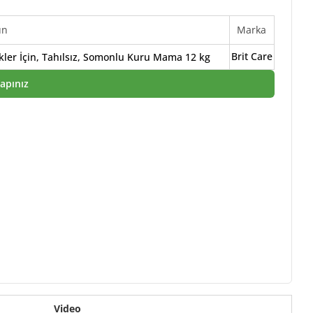
ün
Marka
Brit Care
kler İçin, Tahılsız, Somonlu Kuru Mama 12 kg
Yapınız
Video