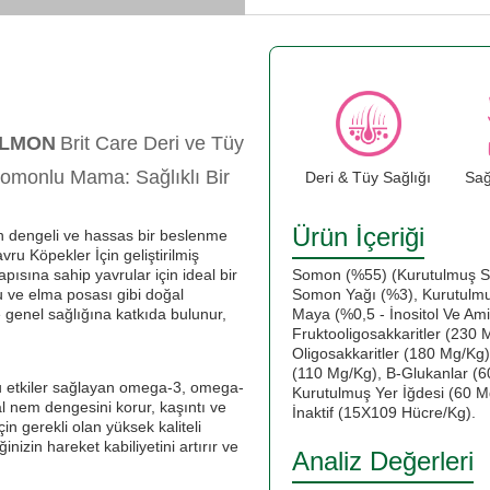
ALMON
Brit Care Deri ve Tüy
Somonlu Mama: Sağlıklı Bir
Deri & Tüy Sağlığı
Sağ
Ürün İçeriği
çin dengeli ve hassas bir beslenme
ru Köpekler İçin geliştirilmiş
pısına sahip yavrular için ideal bir
Somon (%55) (Kurutulmuş So
u ve elma posası gibi doğal
Somon Yağı (%3), Kurutulmuş
 genel sağlığına katkıda bulunur,
Maya (%0,5 - İnositol Ve Am
Fruktooligosakkaritler (230
Oligosakkaritler (180 Mg/Kg
(110 Mg/Kg), Β-Glukanlar (
mlu etkiler sağlayan omega-3, omega-
Kurutulmuş Yer İğdesi (60 Mg
ğal nem dengesini korur, kaşıntı ve
İnaktif (15X109 Hücre/Kg).
çin gerekli olan yüksek kaliteli
izin hareket kabiliyetini artırır ve
Analiz Değerleri