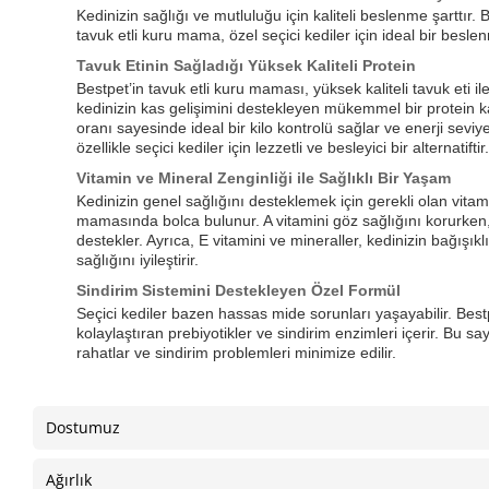
Kedinizin sağlığı ve mutluluğu için kaliteli beslenme şarttır. Be
tavuk etli kuru mama, özel seçici kediler için ideal bir bes
Tavuk Etinin Sağladığı Yüksek Kaliteli Protein
Bestpet’in tavuk etli kuru maması, yüksek kaliteli tavuk eti ile 
kedinizin kas gelişimini destekleyen mükemmel bir protein
oranı sayesinde ideal bir kilo kontrolü sağlar ve enerji seviy
özellikle seçici kediler için lezzetli ve besleyici bir alternatiftir.
Vitamin ve Mineral Zenginliği ile Sağlıklı Bir Yaşam
Kedinizin genel sağlığını desteklemek için gerekli olan vitam
mamasında bolca bulunur. A vitamini göz sağlığını korurken, 
destekler. Ayrıca, E vitamini ve mineraller, kedinizin bağışıkl
sağlığını iyileştirir.
Sindirim Sistemini Destekleyen Özel Formül
Seçici kediler bazen hassas mide sorunları yaşayabilir. Bestp
kolaylaştıran prebiyotikler ve sindirim enzimleri içerir. Bu sa
rahatlar ve sindirim problemleri minimize edilir.
Dostumuz
Ağırlık