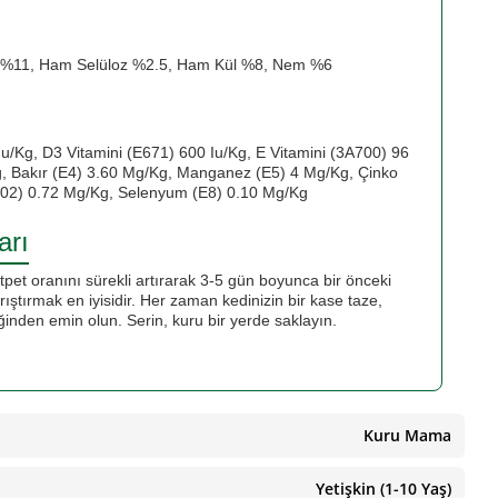
 %11, Ham Selüloz %2.5, Ham Kül %8, Nem %6
u/Kg, D3 Vitamini (E671) 600 Iu/Kg, E Vitamini (3A700) 96
, Bakır (E4) 3.60 Mg/Kg, Manganez (E5) 4 Mg/Kg, Çinko
202) 0.72 Mg/Kg, Selenyum (E8) 0.10 Mg/Kg
arı
et oranını sürekli artırarak 3-5 gün boyunca bir önceki
ıştırmak en iyisidir. Her zaman kedinizin bir kase taze,
ğinden emin olun. Serin, kuru bir yerde saklayın.
Kuru Mama
Yetişkin (1-10 Yaş)