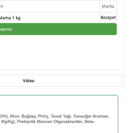
ün
Marka
Bestpet
u Mama 1 kg
Yapınız
Video
0%), Mısır, Buğday, Pirinç, Tavuk Yağı, Karaciğer Aroması,
 Mg/Kg), Prebiyotik Mannan Oligosakkaritler, Beta-