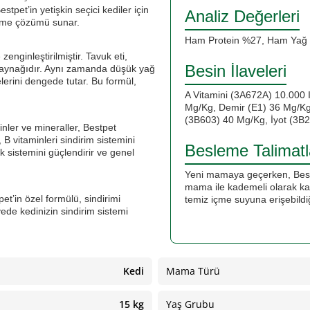
stpet’in yetişkin seçici kediler için
Analiz Değerleri
lenme çözümü sunar.
Ham Protein %27, Ham Yağ
zenginleştirilmiştir. Tavuk eti,
Besin İlaveleri
 kaynağıdır. Aynı zamanda düşük yağ
elerini dengede tutar. Bu formül,
A Vitamini (3A672A) 10.000 I
Mg/Kg, Demir (E1) 36 Mg/Kg
(3B603) 40 Mg/Kg, İyot (3B
inler ve mineraller, Bestpet
B vitaminleri sindirim sistemini
Besleme Talimatl
ık sistemini güçlendirir ve genel
Yeni mamaya geçerken, Bestp
mama ile kademeli olarak kar
et’in özel formülü, sindirimi
temiz içme suyuna erişebildi
yede kedinizin sindirim sistemi
Kedi
Mama Türü
15 kg
Yaş Grubu